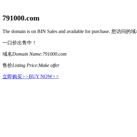
791000.com
The domain is on BIN Sales and available for purcha
一口价出售中！
域名
Domain Name:
791000.com
售价
Listing Price:
Make offer
BUY NOW
>>
立即购买
>>