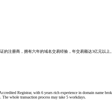
ann认证的注册商，拥有六年的域名交易经验，年交易额达3亿元
ccredited Registrar, with 6 years rich experience in domain name bro
ice. The whole transaction process may take 5 workdays.